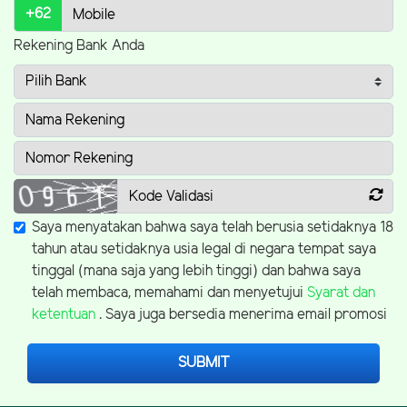
+62
Rekening Bank Anda
Saya menyatakan bahwa saya telah berusia setidaknya 18
tahun atau setidaknya usia legal di negara tempat saya
tinggal (mana saja yang lebih tinggi) dan bahwa saya
telah membaca, memahami dan menyetujui
Syarat dan
ketentuan
. Saya juga bersedia menerima email promosi
SUBMIT