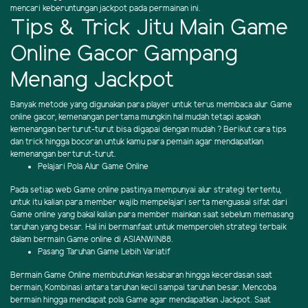
mencari keberuntungan jackpot pada permainan ini.
Tips & Trick Jitu Main Game
Online Gacor Gampang
Menang Jackpot
Banyak metode yang digunakan para player untuk terus membaca alur Game
online gacor, kemenangan pertama mungkin hal mudah tetapi apakah
kemenangan berturut-turut bisa digapai dengan mudah ? Berikut cara tips
dan trick hingga bocoran untuk kamu para pemain agar mendapatkan
kemenangan berturut-turut.
Pelajari Pola Alur Game Online
Pada setiap web Game online pastinya mempunyai alur strategi tertentu,
untuk itu kalian para member wajib mempelajari serta menguasai sifat dari
Game online yang bakal kalian para member mainkan saat sebelum memasang
taruhan yang besar. Hal ini bermanfaat untuk memperoleh strategi terbaik
dalam bermain Game online di ASIANWIN88.
Pasang Taruhan Game Lebih Variatif
Bermain Game Online membutuhkan kesabaran hingga kecerdasan saat
bermain, Kombinasi antara taruhan kecil sampai taruhan besar. Mencoba
bermain hingga mendapat pola Game agar mendapatkan Jackpot. Saat