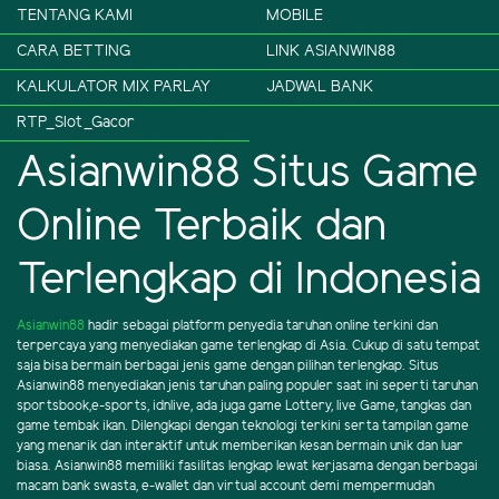
TENTANG KAMI
MOBILE
CARA BETTING
LINK ASIANWIN88
KALKULATOR MIX PARLAY
JADWAL BANK
RTP_Slot_Gacor
Asianwin88 Situs Game
Online Terbaik dan
Terlengkap di Indonesia
Asianwin88
hadir sebagai platform penyedia taruhan online terkini dan
terpercaya yang menyediakan game terlengkap di Asia. Cukup di satu tempat
saja bisa bermain berbagai jenis game dengan pilihan terlengkap. Situs
Asianwin88 menyediakan jenis taruhan paling populer saat ini seperti taruhan
sportsbook,e-sports, idnlive, ada juga game Lottery, live Game, tangkas dan
game tembak ikan. Dilengkapi dengan teknologi terkini serta tampilan game
yang menarik dan interaktif untuk memberikan kesan bermain unik dan luar
biasa. Asianwin88 memiliki fasilitas lengkap lewat kerjasama dengan berbagai
macam bank swasta, e-wallet dan virtual account demi mempermudah