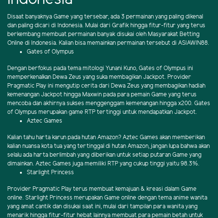
Disaat banyaknya Game yang tersebar, ada 3 permainan yang paling dikenal
dan paling dicari di Indonesia. Mulai dari Grafik hingga fitur-fitur yang terus
berkembang membuat permainan banyak disukai oleh Masyarakat Betting
Online di Indonesia. Kalian bisa memainkan permainan tersebut di ASIAWIN88.
Gates of Olympus
Dengan berfokus pada tema mitologi Yunani Kuno, Gates of Olympus ini
memperkenalkan Dewa Zeus yang suka membagikan Jackpot. Provider
Pragmatic Play ini mengutip cerita dari Dewa Zeus yang membagikan hadiah
kemenangan Jackpot hingga Maxwin pada para pemain Game yang terus
mencoba dan akhirnya sukses menggenggam kemenangan hingga x200. Gates
of Olympus merupakan game RTP tertinggi untuk mendapatkan Jackpot.
Aztec Games
Kalian tahu harta karun pada hutan Amazon? Aztec Games akan memberikan
kalian nuansa kota tua yang tertinggal di hutan Amazon, jangan lupa bahwa akan
selalu ada harta berlimbah yang diberikan untuk setiap putaran Game yang
dimainkan. Aztec Games juga memiliki RTP yang cukup tinggi yaitu 98.3%.
Starlight Princess
Provider Pragmatic Play terus membuat kemajuan & kreasi dalam Game
online. Starlight Princess merupakan Game online dengan tema anime wanita
yang amat cantik dan disukai saat ini, mulai dari tampilan para wanita yang
menarik hingga fitur-fitur hebat lainnya membuat para pemain betah untuk