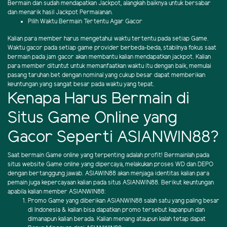
Bermain dan sudah mendapatkan Jackpot, alangkah baiknya untuk bersabar
dan menarik hasil Jackpot Permaianan.
Pilih Waktu Bermain Tertentu Agar Gacor
Kalian para member harus mengetahui waktu tertentu pada setiap Game.
Waktu gacor pada setiap game provider berbeda-beda, stabilnya fokus saat
bermain pada jam gacor akan membantu kalian mendapatkan jackpot. Kalian
para member dituntut untuk memanfaatkan waktu itu dengan baik, memulai
pasang taruhan bet dengan nominal yang cukup besar dapat memberikan
keuntungan yang sangat besar pada waktu yang tepat.
Kenapa Harus Bermain di
Situs Game Online yang
Gacor Seperti ASIANWIN88?
Saat bermain Game online yang terpenting adalah profit! Bermainlah pada
situs website Game online yang dipercaya, melakukan proses WD dan DEPO
dengan bertanggung jawab. ASIAWIN88 akan menjaga identitas kalian para
pemain juga kepercayaan kalian pada situs ASIANWIN88. Berikut keuntungan
apabila kalian member ASIANWIN88:
Promo Game yang diberikan ASIANWIN88 salah satu yang paling besar
di Indonesia & kalian bisa dapatkan promo tersebut kapanpun dan
dimanapun kalian berada. Kalian menang ataupun kalah tetap dapat