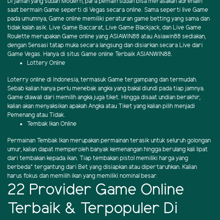
Di jaman yang sudah Modern, para pemain sudah bisa merasakan adrenalin
saat bermain Game seperti di Vegas secara online. Sama seperti live Game
pada umumnya, Game online memiliki peraturan game betting yang sama dan
tidak kalah asik. Live Game Baccarat, Live Game Blackjack, dan Live Game
Roulette merupakan Game online yang ASIAWIN88 atau Asiawin88 sediakan,
dengan Sensasi tatap muka secara langsung dan disiarkan secara Live dari
Game Vegas. Hanya di situs Game online Terbaik ASIANWIN88.
Lottery Online
Loterry online di Indonesia, termasuk Game tergampang dan termudah.
Sebab kalian hanya perlu menebak angka yang bakal diundi pada tiap jamnya.
Game diawali dari memilih angka juga tiket. Hingga disaat undian berakhir,
kalian akan menyaksikan apakah Angka atau Tiket yang kalian pilih menjadi
Pemenang atau Tidak.
Tembak Ikan Online
Permainan Tembak Ikan merupakan permainan terasik untuk seluruh golongan
umur, kalian dapat memperoleh banyak kemenangan hingga berulang kali lipat
dari tembakan kepada ikan. Tiap tembakan pistol memiliki harga yang
berbeda" tergantung dari Bet yang disiapkan atau dipertaruhkan. Kalian
harus fokus dan memilih ikan yang memiliki nominal besar.
22 Provider Game Online
Terbaik & Terpopuler Di