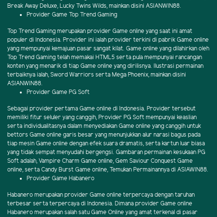
Break Away Deluxe, Lucky Twins Wilds, mainkan disini ASIANWIN88.
Provider Game Top Trend Gaming
Top Trend Gaming merupakan provider Game online yang saat ini amat
populer di Indonesia. Provider ini ialah provider terkini di pabrik Game online
yang mempunyai kemajuan pasar sangat kilat. Game online yang dilahirkan oleh
Top Trend Gaming telah memakai HTML5 serta pula mempunyai rancangan
konten yang menarik di tiap Game online yang dirilisnya. Ilustrasi permainan
terbaiknya ialah, Sword Warriors serta Mega Phoenix, mainkan disini
ASIANWIN88.
Provider Game PG Soft
Sebagai provider pertama Game online di Indonesia. Provider tersebut
memiliki fitur seluler yang canggih, Provider PG Soft mempunyai keaslian
serta individualitasnya dalam menyediakan Game online yang canggih untuk
bettors Game online garis besar yang menunjukkan alur narasi bagus pada
tiap mesin Game online dengan efek suara dramatis, serta kartun luar biasa
yang tidak sempat menyudahi bergengsi. Gambaran permainan kesukaan PG
Soft adalah, Vampire Charm Game online, Gem Saviour Conquest Game
online, serta Candy Burst Game online, Temukan Permainannya di ASIAWIN88.
Provider Game Habanero
Habanero merupakan provider Game online terpercaya dengan taruhan
terbesar serta terpercaya di Indonesia. Dimana provider Game online
Habanero merupakan salah satu Game Online yang amat terkenal di pasar