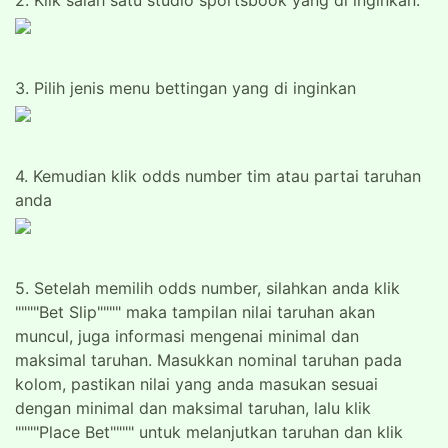
2. Klik salah satu studio sportsbook yang di inginkan.
3. Pilih jenis menu bettingan yang di inginkan
4. Kemudian klik odds number tim atau partai taruhan
anda
5. Setelah memilih odds number, silahkan anda klik
""""Bet Slip"""" maka tampilan nilai taruhan akan
muncul, juga informasi mengenai minimal dan
maksimal taruhan. Masukkan nominal taruhan pada
kolom, pastikan nilai yang anda masukan sesuai
dengan minimal dan maksimal taruhan, lalu klik
""""Place Bet"""" untuk melanjutkan taruhan dan klik