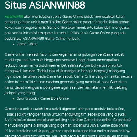
Situs ASIANWIN88
Asianwin88
akan menjelaskan Jenis Game Online untuk memudahkan kalian
sebagai pemain untuk memilih tipe Game online yang cocok dan kalian gemari.
Fokus dan mengenal jenis Game online akan membantu kalian lebih menguasai
pola serta trick sistem game tersebut. Inilah Jenis Game Online yang ada
pada Situs ASIANWIN88 Game Online Terbaik.
Game Online
Game online menjadi favorit dan kegemaran di golongan penGame sebab
mudahnya saat bermain hingga persentase tinggi dalam mendapatkan
jackpot. Kalian hanya butuh memencet salah satu tombol yaitu spin untuk
mengawali taruhan. Tidak lupa untuk mengatur berapa banyak jumlah yang
ingin dipertaruhkan pada Game tersebut. Game Online yang dimainkan secara
online ini memiliki sistem random generate yang membuat para Gameters
harus dapat menguasai pola game agar saat bermain akan memiliki peluang
jackpot yang tinggi.
Sportsbook / Game Bola Online
Game bola online sudah lama sekali digemari oleh para pecinta bola online,
Tidak sedikit yang bertaruh untuk mendukung tim sepak bola yang disukai.
Saat ini kalian dapat melakukan betting / taruhan Game bola online. Sepak bola
merupakan game olahraga yang digemari dipenjuru Dunia. Game bola online
ini kami sediakan untuk penggemar sepak bola agar bisa melimpahkan hobinya
dan mendukung tim yang disukai. Pada permainan sportsBook ini kalian bisa