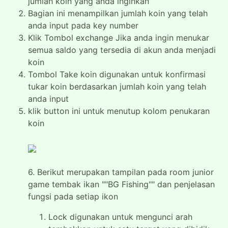
jumlah koin yang anda inginkan
Bagian ini menampilkan jumlah koin yang telah
anda input pada key number
Klik Tombol exchange Jika anda ingin menukar
semua saldo yang tersedia di akun anda menjadi
koin
Tombol Take koin digunakan untuk konfirmasi
tukar koin berdasarkan jumlah koin yang telah
anda input
klik button ini untuk menutup kolom penukaran
koin
6. Berikut merupakan tampilan pada room junior
game tembak ikan ""BG Fishing"" dan penjelasan
fungsi pada setiap ikon
Lock digunakan untuk mengunci arah