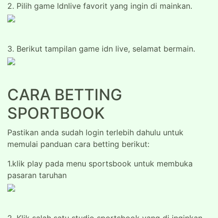
2. Pilih game Idnlive favorit yang ingin di mainkan.
3. Berikut tampilan game idn live, selamat bermain.
CARA BETTING
SPORTBOOK
Pastikan anda sudah login terlebih dahulu untuk
memulai panduan cara betting berikut:
1.klik play pada menu sportsbook untuk membuka
pasaran taruhan