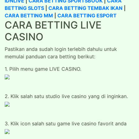
IDNLIVE
|
CARA BETTING SPORTSBOOK
|
CARA
BETTING SLOTS
|
CARA BETTING TEMBAK IKAN
|
CARA BETTING MM
|
CARA BETTING ESPORT
CARA BETTING LIVE
CASINO
Pastikan anda sudah login terlebih dahulu untuk
memulai panduan cara betting berikut:
1. Pilih menu game LIVE CASINO.
2. Klik salah satu studio live casino yang di inginkan.
3. Klik icon salah satu game live casino favorit anda