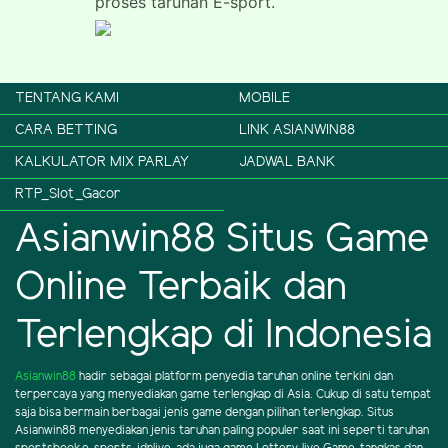
proses taruhan E-sport.
TENTANG KAMI
MOBILE
CARA BETTING
LINK ASIANWIN88
KALKULATOR MIX PARLAY
JADWAL BANK
RTP_Slot_Gacor
Asianwin88 Situs Game
Online Terbaik dan
Terlengkap di Indonesia
Asianwin88
hadir sebagai platform penyedia taruhan online terkini dan
terpercaya yang menyediakan game terlengkap di Asia. Cukup di satu tempat
saja bisa bermain berbagai jenis game dengan pilihan terlengkap. Situs
Asianwin88 menyediakan jenis taruhan paling populer saat ini seperti taruhan