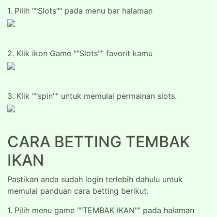
1. Pilih ""Slots"" pada menu bar halaman
2. Klik ikon Game ""Slots"" favorit kamu
3. Klik ""spin"" untuk memulai permainan slots.
CARA BETTING TEMBAK
IKAN
Pastikan anda sudah login terlebih dahulu untuk
memulai panduan cara betting berikut:
1. Pilih menu game ""TEMBAK IKAN"" pada halaman