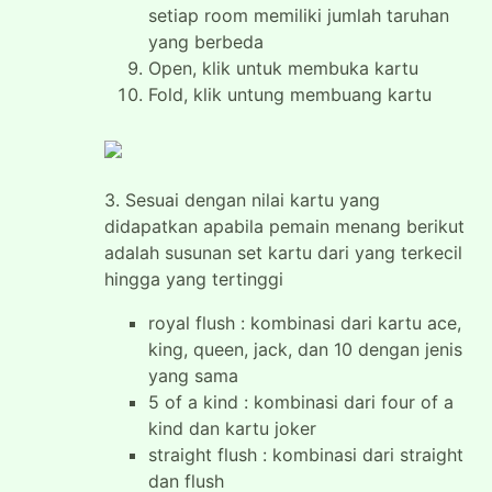
setiap room memiliki jumlah taruhan
yang berbeda
Open, klik untuk membuka kartu
Fold, klik untung membuang kartu
3. Sesuai dengan nilai kartu yang
didapatkan apabila pemain menang berikut
adalah susunan set kartu dari yang terkecil
hingga yang tertinggi
royal flush : kombinasi dari kartu ace,
king, queen, jack, dan 10 dengan jenis
yang sama
5 of a kind : kombinasi dari four of a
kind dan kartu joker
straight flush : kombinasi dari straight
dan flush