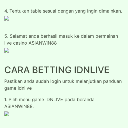
4. Tentukan table sesuai dengan yang ingin dimainkan.
5. Selamat anda berhasil masuk ke dalam permainan
live casino ASIANWIN88
CARA BETTING IDNLIVE
Pastikan anda sudah login untuk melanjutkan panduan
game idnlive
1. Pilih menu game IDNLIVE pada beranda
ASIANWIN88.