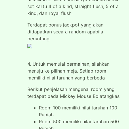
set kartu 4 of a kind, straight flush, 5 of a
kind, dan royal flush.
Terdapat bonus jackpot yang akan
didapatkan secara random apabila
beruntung
4. Untuk memulai permainan, silahkan
menuju ke pilihan meja. Setiap room
memiliki nilai taruhan yang berbeda
Berikut penjelasan mengenai room yang
terdapat pada Mickey Mouse Bolatangkas
Room 100 memiliki nilai taruhan 100
Rupiah
Room 500 memiliki nilai taruhan 500
Rupiah