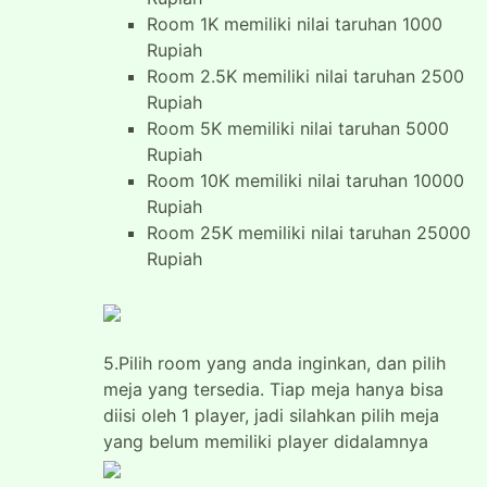
Room 1K memiliki nilai taruhan 1000
Rupiah
Room 2.5K memiliki nilai taruhan 2500
Rupiah
Room 5K memiliki nilai taruhan 5000
Rupiah
Room 10K memiliki nilai taruhan 10000
Rupiah
Room 25K memiliki nilai taruhan 25000
Rupiah
5.Pilih room yang anda inginkan, dan pilih
meja yang tersedia. Tiap meja hanya bisa
diisi oleh 1 player, jadi silahkan pilih meja
yang belum memiliki player didalamnya