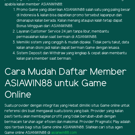
apabila kalian member ASIANWIN88:
Promo Game yang diberikan ASIANWIN88 salah satu yang paling besar
di Indonesia & kalian bisa dapatkan promo tersebut kapanpun dan
dimanapun kalian berada. Kalian menang ataupun kalah tetap dapat
Bonus Mingguan dari ASIANWIN88.
Layanan Customer Service 24 jam tanpa libur, membantu
permasalahan kalian saat bermain di ASIANWIN88.
Memiliki sistem yang canggih & mudah dipakai. Tidak perlu takut, data
kalian aman disini jadi kalian dapat bermain Game dengan leluasa.
Sistem Deposit dan Withdraw yang lengkap & cepat akan membantu
kalian para member saat bermain.
Cara Mudah Daftar Member
ASIAWIN88 untuk Game
Online
Suatu provider dengan integritas yang Hebat dimiliki situs Game online untuk
referensi dini buat mengawali suatu bisnis yang baik. Provider yang kalian
pasti tentu akan membagikan profit yang tidak berubah-ubah dengan
bermacam taruhan agar efisien dan maksimal. Provider Pragmatic Play adalah
opsi terbaik bagi situs Game online ASIANWIN88. Silahkan cari situs agen
Game online ASIANWIN88 di
asianwin88.com