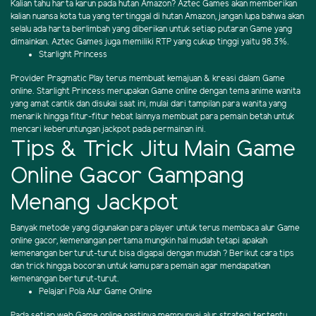
Kalian tahu harta karun pada hutan Amazon? Aztec Games akan memberikan
kalian nuansa kota tua yang tertinggal di hutan Amazon, jangan lupa bahwa akan
selalu ada harta berlimbah yang diberikan untuk setiap putaran Game yang
dimainkan. Aztec Games juga memiliki RTP yang cukup tinggi yaitu 98.3%.
Starlight Princess
Provider Pragmatic Play terus membuat kemajuan & kreasi dalam Game
online. Starlight Princess merupakan Game online dengan tema anime wanita
yang amat cantik dan disukai saat ini, mulai dari tampilan para wanita yang
menarik hingga fitur-fitur hebat lainnya membuat para pemain betah untuk
mencari keberuntungan jackpot pada permainan ini.
Tips & Trick Jitu Main Game
Online Gacor Gampang
Menang Jackpot
Banyak metode yang digunakan para player untuk terus membaca alur Game
online gacor, kemenangan pertama mungkin hal mudah tetapi apakah
kemenangan berturut-turut bisa digapai dengan mudah ? Berikut cara tips
dan trick hingga bocoran untuk kamu para pemain agar mendapatkan
kemenangan berturut-turut.
Pelajari Pola Alur Game Online
Pada setiap web Game online pastinya mempunyai alur strategi tertentu,