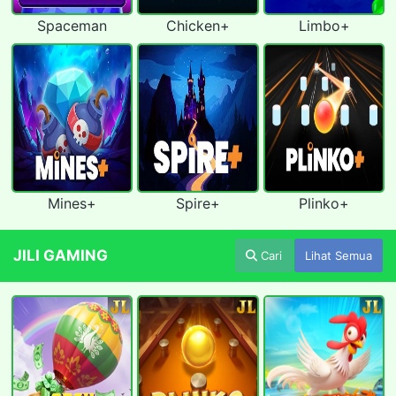
Spaceman
Chicken+
Limbo+
Mines+
Spire+
Plinko+
JILI GAMING
Cari
Lihat Semua