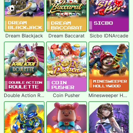
Dream Blackjack
Dream Baccarat
Sicbo IDNArcade
Double Action Roulette
Coin Pusher
Minesweeper Hollywood