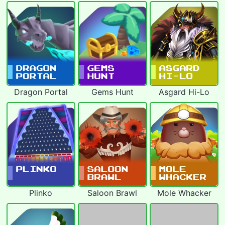
Dragon Portal
Gems Hunt
Asgard Hi-Lo
Plinko
Saloon Brawl
Mole Whacker