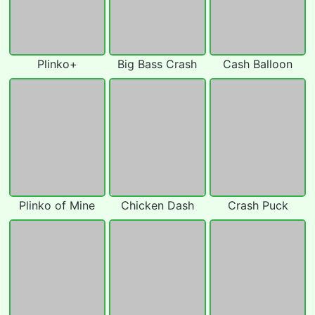
Plinko+
Big Bass Crash
Cash Balloon
Plinko of Mine
Chicken Dash
Crash Puck